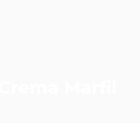
Crema Marfil
Home
Catalogue
Porcelain
Crema Marfil